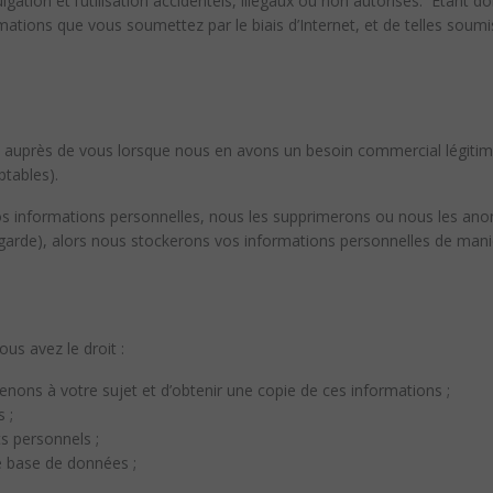
divulgation et l’utilisation accidentels, illégaux ou non autorisés. Étan
ations que vous soumettez par le biais d’Internet, et de telles soumi
auprès de vous lorsque nous en avons un besoin commercial légitime 
mptables).
s informations personnelles, nous les supprimerons ou nous les anon
arde), alors nous stockerons vos informations personnelles de manièr
ous avez le droit :
nons à votre sujet et d’obtenir une copie de ces informations ;
 ;
s personnels ;
e base de données ;